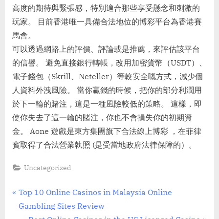
高度的期待與緊張感，特別適合那些享受懸念和刺激的
玩家。 目前香港唯一具備合法地位的博彩平台為香港賽
馬會。
可以透過網路上的評價、評論或是推薦，來評估該平台
的信譽。 避免直接銀行轉帳，改用加密貨幣（USDT）、
電子錢包（Skrill、Neteller）等較安全嘅方式，減少個
人資料外洩風險。 當你贏錢的時候，把你的部分利潤用
於下一輪的賭注，這是一種風險較低的策略。 這樣，即
使你失去了這一輪的賭注，你也不會損失你的初期資
金。 Aone 遊戲是東方集團旗下合法線上博彩 ，在菲律
賓取得了合法營業執照 (是受當地政府法律保障的）。
Uncategorized
Post
P
Top 10 Online Casinos in Malaysia Online
r
Gambling Sites Review
navigation
e
N