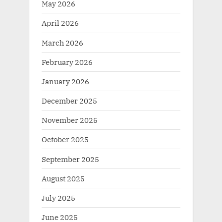
May 2026
April 2026
March 2026
February 2026
January 2026
December 2025
November 2025
October 2025
September 2025
August 2025
July 2025
June 2025