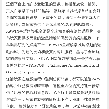
這個平台上有許多受歡迎的遊戲，包括花旗骰、輪盤、
真人百家樂平台和21點等，讓玩家可以根據自己的喜好
選擇遊戲進行娛樂。 更重要的是，這個平台透過真人在
線發牌，為玩家提供了身臨其境的現場娛樂城體驗。
K9WIN皇耀娛樂現金網是全球知名的在線娛樂品牌，專
為玩家提供多元化的遊戲體驗和高品質的娛樂服務。 作
為業界領先的娛樂平台，K9WIN皇耀娛樂以其卓越的遊
戲內容、先進的技術和優質的客戶服務，贏得了全球玩
家的信賴與支持。 PK9WIN皇耀娛樂博弈平臺持有菲律
賓博彩執照—PAGCOR（Philippine Amusement and
Gaming Corporation）。
無論玩家在遊戲過程中遇到任何問題，都可以通過24/7
的客戶服務獲得即時幫助，這種全方位的支持進一步增
強了玩家的信心和滿意度​。 WM線上輪盤賭是經典賭場
遊戲之一，玩家在旋轉的輪盤上下注，預測小球會停在
何處。 輪盤賭結合了運氣和策略，每一次旋轉都能帶來