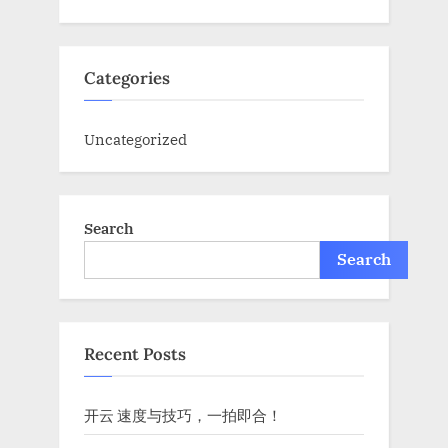
Categories
Uncategorized
Search
Search
Recent Posts
开云 速度与技巧，一拍即合！