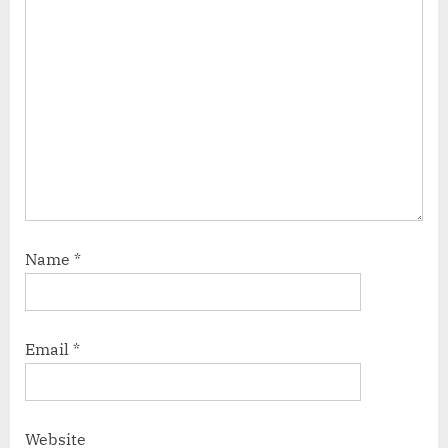
Name
*
Email
*
Website