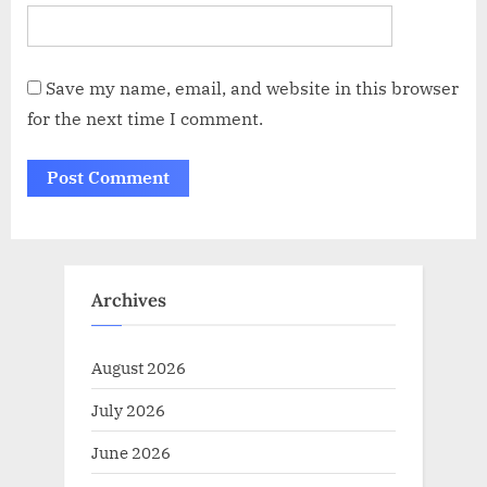
Save my name, email, and website in this browser
for the next time I comment.
Archives
August 2026
July 2026
June 2026