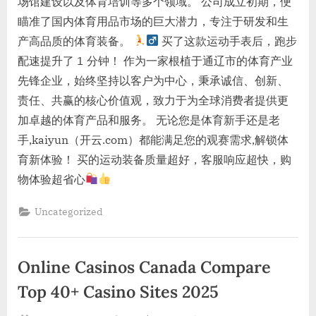
场馆建设以及体育培训等多个领域。 公司成立初期，便
瞄准了国内体育用品市场的巨大潜力，专注于研发和生
产高品质的体育装备。
买了这款运动手表后，跑步
配速提升了 1 分钟！ 作为一家根植于通辽市的体育产业
先锋企业，始终坚持以客户为中心，秉承诚信、创新、
责任、共赢的核心价值观，致力于为全球消费者提供更
加卓越的体育产品和服务。 无论您是体育新手还是老
手,kaiyun（开云.com）都能满足您的观赛需求,解锁体
育新体验！ 买的运动装备质量超好，客服响应超快，购
物体验超省心
Uncategorized
Online Casinos Canada Compare
Top 40+ Casino Sites 2025