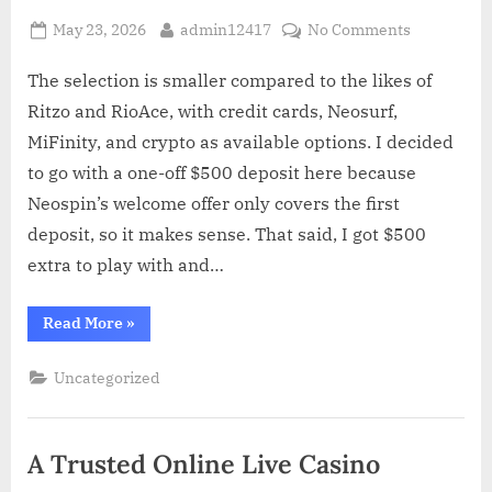
Posted
By
on
May 23, 2026
admin12417
No Comments
on
Best
Online
The selection is smaller compared to the likes of
Casinos:
Ritzo and RioAce, with credit cards, Neosurf,
Online
MiFinity, and crypto as available options. I decided
Gambling
to go with a one-off $500 deposit here because
Sites
Neospin’s welcome offer only covers the first
&
Bonuses
deposit, so it makes sense. That said, I got $500
December
extra to play with and…
2024
“Best
Read More
»
Online
Casinos:
Online
Uncategorized
Gambling
Sites
&
Bonuses
December
A Trusted Online Live Casino
2024”