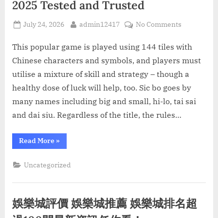
2025 Tested and Trusted
Posted
By
on
July 24, 2026
admin12417
No Comments
on
Best
Online
This popular game is played using 144 tiles with
Casinos
Chinese characters and symbols, and players must
in
utilise a mixture of skill and strategy – though a
Malaysia
healthy dose of luck will help, too. Sic bo goes by
2025
many names including big and small, hi-lo, tai sai
Tested
and
and dai siu. Regardless of the title, the rules…
Trusted
“Best
Read More
»
Online
Casinos
in
Uncategorized
Malaysia
2025
Tested
and
Trusted”
娛樂城評價 娛樂城推薦 娛樂城排名超