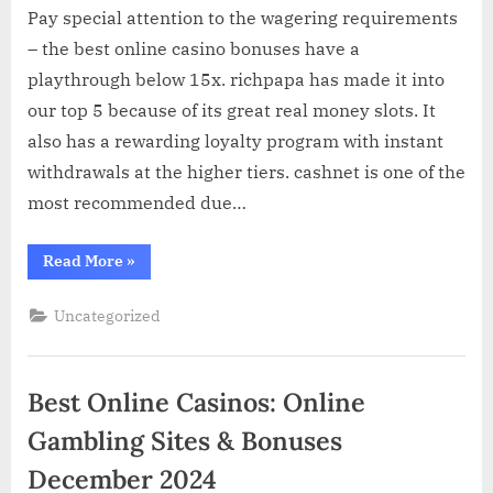
Casino
Pay special attention to the wagering requirements
Games
– the best online casino bonuses have a
Online
playthrough below 15x. richpapa has made it into
our top 5 because of its great real money slots. It
also has a rewarding loyalty program with instant
withdrawals at the higher tiers. cashnet is one of the
most recommended due…
“Play
Read More
»
Casino
Games
Online”
Uncategorized
Best Online Casinos: Online
Gambling Sites & Bonuses
December 2024